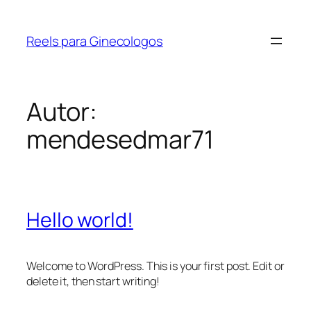
Pular
para
Reels para Ginecologos
o
conteúdo
Autor:
mendesedmar71
Hello world!
Welcome to WordPress. This is your first post. Edit or
delete it, then start writing!