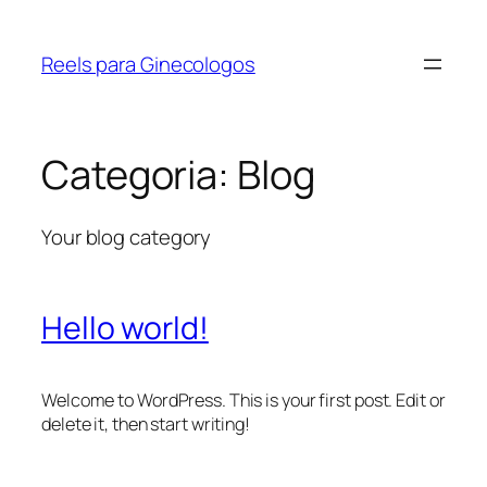
Pular
para
Reels para Ginecologos
o
conteúdo
Categoria:
Blog
Your blog category
Hello world!
Welcome to WordPress. This is your first post. Edit or
delete it, then start writing!